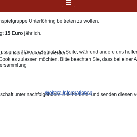
enspielgruppe Unterföhring beitreten zu wollen.
ägt
15 Euro
jährlich.
 essenziell für den Betrieb der Seite, während andere uns helf
ed in unserem Verein zu werden:
 Cookies zulassen möchten. Bitte beachten Sie, dass bei einer 
rversammlung
Weitere Informationen
dschaft unter nachfolgendem Link herunter und senden diesen vo