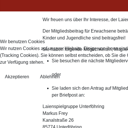
Wir freuen uns über Ihr Interesse, der Lai
Der Mitgliedsbeitrag für Erwachsene betr
Kinder und Jugendliche sind beitragsfrei!
Wir benutzen Cookies
Wir nutzen Cookies auf unserer Website. Einige von ihnen sind
Sie haben folgende Möglichkeiten, Mitgli
(Tracking Cookies). Sie können selbst entscheiden, ob Sie die
Sie besuchen die nächste Mitgliede
zur Verfügung stehen.
oder
Akzeptieren
Ablehnen
Sie laden sich den Antrag auf Mitglie
per Briefpost an:
Laienspielgruppe Unterföhring
Markus Frey
Kanalstraße 26
85774 Unterföhring