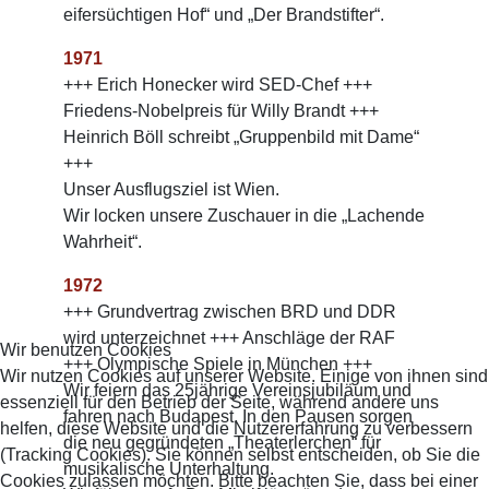
eifersüchtigen Hof“ und „Der Brandstifter“.
1971
+++ Erich Honecker wird SED-Chef +++
Friedens-Nobelpreis für Willy Brandt +++
Heinrich Böll schreibt „Gruppenbild mit Dame“
+++
Unser Ausflugsziel ist Wien.
Wir locken unsere Zuschauer in die „Lachende
Wahrheit“.
1972
+++ Grundvertrag zwischen BRD und DDR
wird unterzeichnet +++ Anschläge der RAF
Wir benutzen Cookies
+++ Olympische Spiele in München +++
Wir nutzen Cookies auf unserer Website. Einige von ihnen sind
Wir feiern das 25jährige Vereinsjubiläum und
essenziell für den Betrieb der Seite, während andere uns
fahren nach Budapest. In den Pausen sorgen
helfen, diese Website und die Nutzererfahrung zu verbessern
die neu gegründeten „Theaterlerchen“ für
(Tracking Cookies). Sie können selbst entscheiden, ob Sie die
musikalische Unterhaltung.
Cookies zulassen möchten. Bitte beachten Sie, dass bei einer