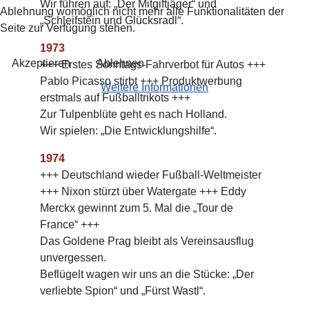
Wir führen auf: „Der Mitgiftjäger“ und
Ablehnung womöglich nicht mehr alle Funktionalitäten der
„Schleifstein und Glücksradl“.
Seite zur Verfügung stehen.
1973
Akzeptieren
Ablehnen
+++ Erstes Sonntags-Fahrverbot für Autos +++
Pablo Picasso stirbt +++ Produktwerbung
Weitere Informationen
erstmals auf Fußballtrikots +++
Zur Tulpenblüte geht es nach Holland.
Wir spielen: „Die Entwicklungshilfe“.
1974
+++ Deutschland wieder Fußball-Weltmeister
+++ Nixon stürzt über Watergate +++ Eddy
Merckx gewinnt zum 5. Mal die „Tour de
France“ +++
Das Goldene Prag bleibt als Vereinsausflug
unvergessen.
Beflügelt wagen wir uns an die Stücke: „Der
verliebte Spion“ und „Fürst Wastl“.