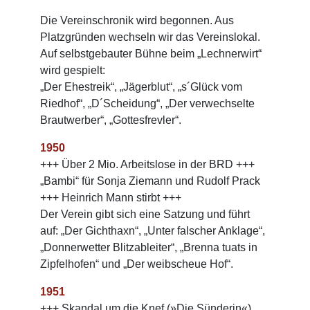
Die Vereinschronik wird begonnen. Aus
Platzgründen wechseln wir das Vereinslokal.
Auf selbstgebauter Bühne beim „Lechnerwirt“
wird gespielt:
„Der Ehestreik“, „Jägerblut“, „s´Glück vom
Riedhof“, „D´Scheidung“, „Der verwechselte
Brautwerber“, „Gottesfrevler“.
1950
+++ Über 2 Mio. Arbeitslose in der BRD +++
„Bambi“ für Sonja Ziemann und Rudolf Prack
+++ Heinrich Mann stirbt +++
Der Verein gibt sich eine Satzung und führt
auf: „Der Gichthaxn“, „Unter falscher Anklage“,
„Donnerwetter Blitzableiter“, „Brenna tuats in
Zipfelhofen“ und „Der weibscheue Hof“.
1951
+++ Skandal um die Knef (»Die Sünderin«)