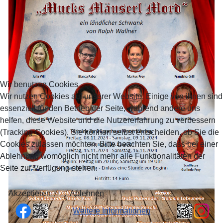
Wir benutzen Cookies
Wir nutzen Cookies auf unserer Website. Einige von ihnen sind
essenziell für den Betrieb der Seite, während andere uns
helfen, diese Website und die Nutzererfahrung zu verbessern
(Tracking Cookies). Sie können selbst entscheiden, ob Sie die
Cookies zulassen möchten. Bitte beachten Sie, dass bei einer
Ablehnung womöglich nicht mehr alle Funktionalitäten der
Seite zur Verfügung stehen.
Akzeptieren
Ablehnen
Weitere Informationen