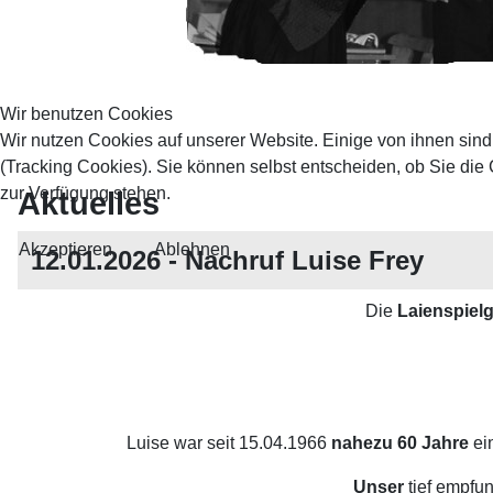
Wir benutzen Cookies
Wir nutzen Cookies auf unserer Website. Einige von ihnen sind
(Tracking Cookies). Sie können selbst entscheiden, ob Sie die
zur Verfügung stehen.
Aktuelles
Akzeptieren
Ablehnen
12.01.2026 - Nachruf Luise Frey
Die
Laienspiel
Luise war seit 15.04.1966
nahezu 60 Jahre
ei
Unser
tief empf