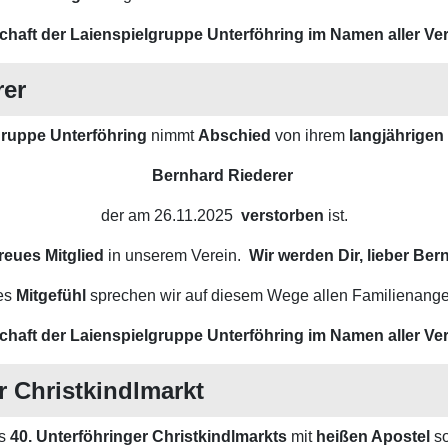
chaft der Laienspielgruppe Unterföhring im Namen aller Ver
rer
gruppe Unterföhring
nimmt
Abschied
von ihrem
langjährigen
Bernhard Riederer
der am 26.11.2025
verstorben
ist.
reues Mitglied
in unserem Verein.
Wir werden Dir, lieber Be
es
Mitgefühl
sprechen wir auf diesem Wege allen Familienange
chaft der Laienspielgruppe Unterföhring im Namen aller Ver
r Christkindlmarkt
es
40. Unterföhringer Christkindlmarkts
mit
heißen Apostel
so