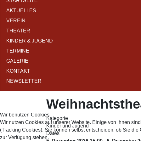
STARTSEITE
AKTUELLES
VEREIN
THEATER
KINDER & JUGEND
TERMINE
GALERIE
KONTAKT
NEWSLETTER
Weihnachtsthe
Wir benutzen Cookies
Kategorie
Wir nutzen Cookies auf unserer Website. Einige von ihnen sind
Kinder und Jugend
(Tracking Cookies). Sie können selbst entscheiden, ob Sie die
Dates
zur Verfügung stehen.
5. Dezember 2026
15:00
-
6. Dezember 